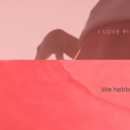
I LOVE P
We hebbe