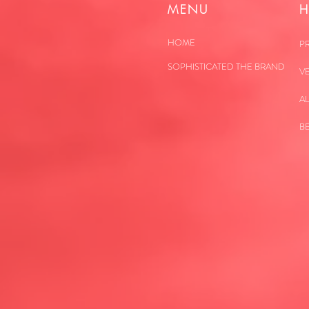
MENU
H
HOME
PR
SOPHISTICATED THE BRAND
V
A
B