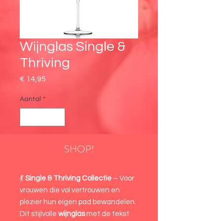
Wijnglas Single &
Thriving
Prijs
€ 14,95
Aantal
*
SHOP!
💃
Single & Thriving Collectie
– Voor
vrouwen die vol vertrouwen en
plezier hun eigen pad bewandelen.
Dit stijlvolle
wijnglas
met de tekst