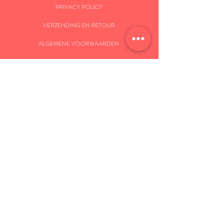
PRIVACY POLICY
VERZENDING EN RETOUR
ALGEMENE VOORWAARDEN
BETAALMOGELIJKHEDEN
NEWS
NEWSLETTER
SOCIAL MEDIA
SB MEDIA - PHOTO & MARKETING AGENCY
CONTACTFORMULIER